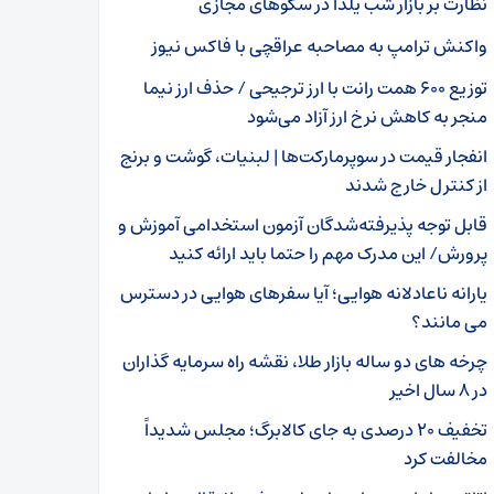
نظارت بر بازار شب یلدا در سکوهای مجازی
واکنش ترامپ به مصاحبه عراقچی با فاکس نیوز
توزیع ۶۰۰ همت رانت با ارز ترجیحی / حذف ارز نیما
منجر به کاهش نرخ ارز آزاد می‌شود
انفجار قیمت در سوپرمارکت‌ها | لبنیات، گوشت و برنج
از کنترل خارج شدند
قابل توجه پذیرفته‌شدگان آزمون استخدامی آموزش‌ و
پرورش/ این مدرک مهم را حتما باید ارائه کنید
یارانه ناعادلانه هوایی؛ آیا سفرهای هوایی در دسترس
می مانند؟
چرخه های دو ساله بازار طلا، نقشه راه سرمایه گذاران
در ۸ سال اخیر
تخفیف ۲۰ درصدی به جای کالابرگ؛ مجلس شدیداً
مخالفت کرد