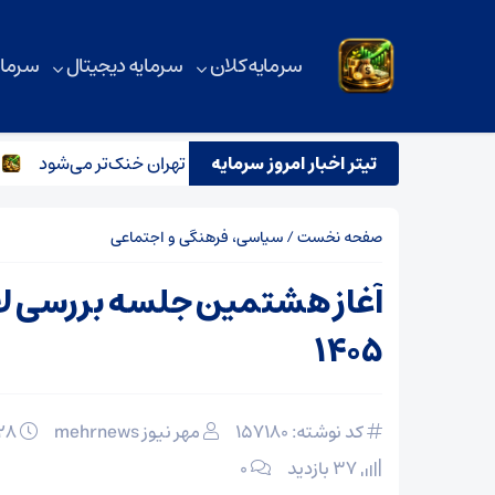
سرمایه کلان
سرمایه دیجیتال
سرمای
تیتر اخبار امروز سرمایه
رگبار و رعدوبرق در راه شمال کشور؛ تهران خنک‌تر می‌شود
تح
صفحه نخست
/
سیاسی، فرهنگی و اجتماعی
آغاز هشتمین جلسه بررسی لا
۱۴۰۵
کد نوشته: 157180
مهر نیوز mehrnews
۲۸ بهمن ۱۴۰۴
37 بازدید
۰