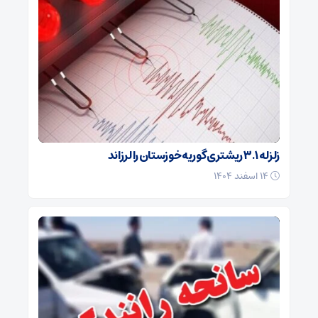
زلزله ۳.۱ ریشتری گوریه خوزستان را لرزاند
۱۴ اسفند ۱۴۰۴