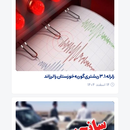
زلزله ۳.۱ ریشتری گوریه خوزستان را لرزاند
۱۴ اسفند ۱۴۰۴