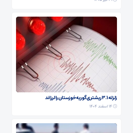
زلزله ۳.۱ ریشتری گوریه خوزستان را لرزاند
۱۴ اسفند ۱۴۰۴