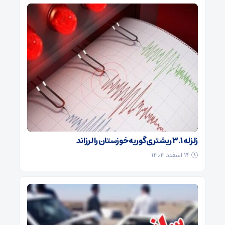
زلزله ۳.۱ ریشتری گوریه خوزستان را لرزاند
۱۴ اسفند ۱۴۰۴