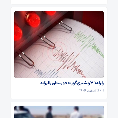
زلزله ۳.۱ ریشتری گوریه خوزستان را لرزاند
۱۴ اسفند ۱۴۰۴