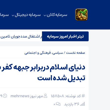
سرمایه کلان
سرمایه دیجیتال
سرمای
تیتر اخبار امروز سرمایه
اعتبارات مالی بانک‌ها برای پرداخت وام اشتغال مددجویان تامین نشد
صفحه نخست
/
سیاسی، فرهنگی و اجتماعی
دنیای اسلام دربرابر جبهه کفر ب
تبدیل شده است
کد نوشته: 157508
مهر نیوز mehrnews
۲۹ بهمن ۱۴۰۴
36 بازدید
۰