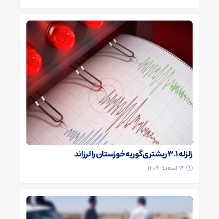
زلزله ۳.۱ ریشتری گوریه خوزستان را لرزاند
۱۴ اسفند ۱۴۰۴