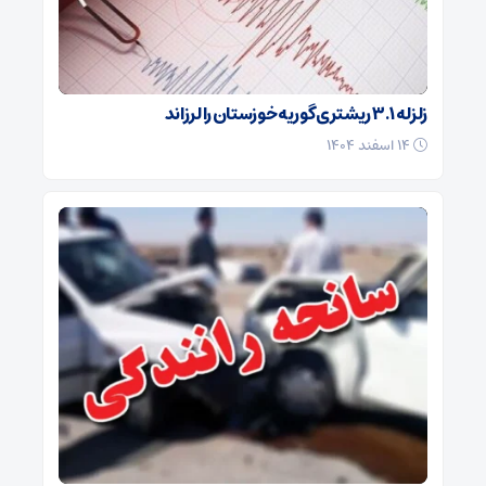
زلزله ۳.۱ ریشتری گوریه خوزستان را لرزاند
۱۴ اسفند ۱۴۰۴