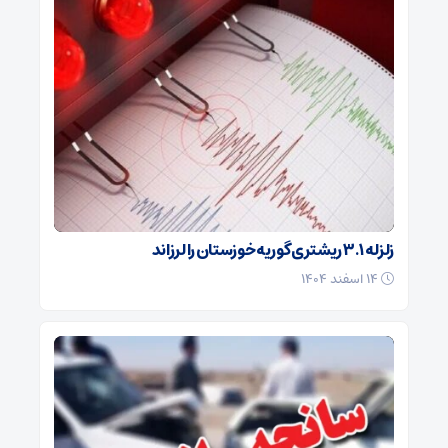
زلزله ۳.۱ ریشتری گوریه خوزستان را لرزاند
۱۴ اسفند ۱۴۰۴