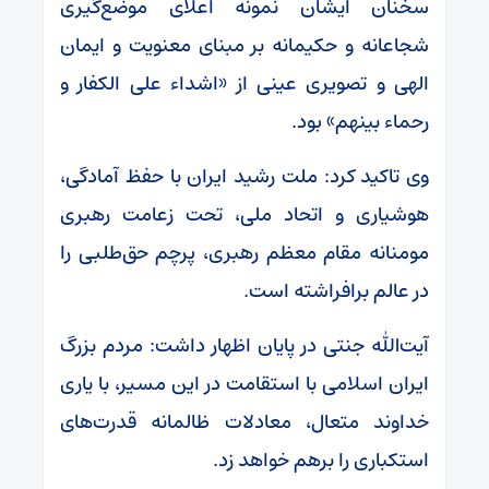
سخنان ایشان نمونه اعلای موضع‌گیری
شجاعانه و حکیمانه بر مبنای معنویت و ایمان
الهی و تصویری عینی از «اشداء علی الکفار و
رحماء بینهم» بود.
وی تاکید کرد: ملت رشید ایران با حفظ آمادگی،
هوشیاری و اتحاد ملی، تحت زعامت رهبری
مومنانه مقام معظم رهبری، پرچم حق‌طلبی را
در عالم برافراشته است.
آیت‌الله جنتی در پایان اظهار داشت: مردم بزرگ
ایران اسلامی با استقامت در این مسیر، با یاری
خداوند متعال، معادلات ظالمانه قدرت‌های
استکباری را برهم خواهد زد.