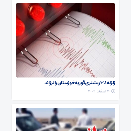
زلزله ۳.۱ ریشتری گوریه خوزستان را لرزاند
۱۴ اسفند ۱۴۰۴