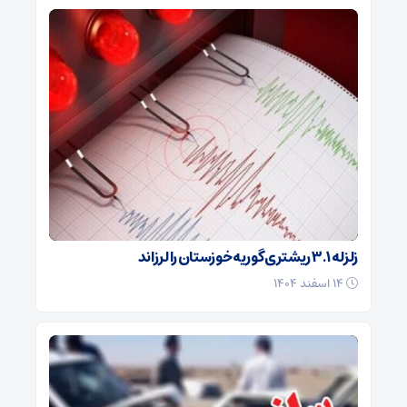
زلزله ۳.۱ ریشتری گوریه خوزستان را لرزاند
۱۴ اسفند ۱۴۰۴