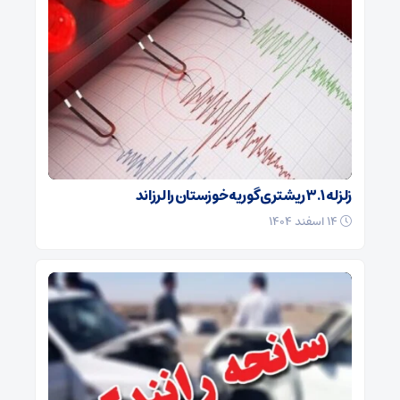
زلزله ۳.۱ ریشتری گوریه خوزستان را لرزاند
۱۴ اسفند ۱۴۰۴