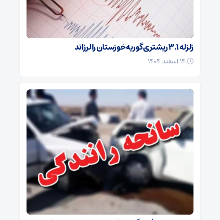
زلزله ۳.۱ ریشتری گوریه خوزستان را لرزاند
۱۴ اسفند ۱۴۰۴