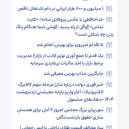
۱ میلیون و ۸۰۰ هزار ایرانی در دام اشتغال ناقص
خداحافظی با عکس پروفایل ساده/ «کارت
تماس» گوگل از راه رسید؛ گوشی شما هنگام زنگ
زدن چه شکلی است؟
۵ اقدام ضرروی برای بورس اعلام شد
یک قدم تا جمع آوری تورم کاذب از بازار!| مدیریت
برخط بازار با اخذ مالیات برعایدی سرمایه
جایگزین جذاب بورس معرفی شد
خبر فوری دولت درباره شارژ مرحله سوم کالابرگ
الکترونیک/ آغاز واریز یارانه معیشتی اردیبهشت
۱۴۰۴ +دهک‌های مشمول
سورپرایز بزرگ مجلس امروز ۷ آبان برای همسان
سازی حقوق بازنشستگان
ساز مخالف قیمت طلای داخلی با انس جهانی |