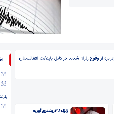
جزیره از وقوع زلزله شدید در کابل پایتخت افغانستان
اخ
بازن
زلزله ۳.۱ ریشتری گوریه