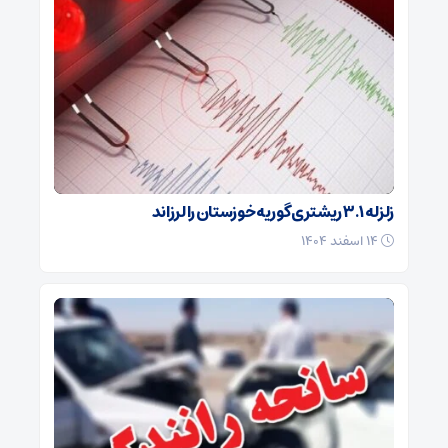
زلزله ۳.۱ ریشتری گوریه خوزستان را لرزاند
۱۴ اسفند ۱۴۰۴