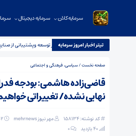
سرمایه کلان
سرمایه دیجیتال
سرمای
تیتر اخبار امروز سرمایه
ادگی شرکت پایساز برای نقش‌آفرینی در توسعه وپشتیبانی از صنایع راه
صفحه نخست
/
سیاسی، فرهنگی و اجتماعی
قاضی‌زاده هاشمی: بودجه فدر
نهایی نشده/ تغییراتی خواهی
کد نوشته: 158134
مهر نیوز mehrnews
۰۲ اسفند ۱۴۰۴
40 بازدید
۰