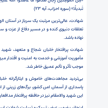
«مِنَ المُؤمِنینَ رِجالٌ صَدَقوا ما عاهَدُوا اللَّهَ عَلَیهِ ۖ
تَبدیلًا» (سوره احزاب، آیه ۲۳)
شهادت، عالی‌ترین مرتبت یک سرباز در آستان ال
تعلقات دنیوی کنده و در مسیر دفاع از عزت و س
نهاده باشد.
شهادت پرافتخار خلبان شجاع و متعهد، شهید 
مأموریت آموزشی و خدمت به امنیت و اقتدار میه
موجب تأثر و تألم عمیق خاطر شد.
بی‌تردید مجاهدت‌های خاموش و ایثارگرانه خلب
پاسداری از آسمان امن کشور، برگ‌های زرینی از ایثا
این شهید والامقام نیز در حافظه پرافتخار مدافعا
اینجانب ضمن عرض تبریک و تسلیت شهادت این خل