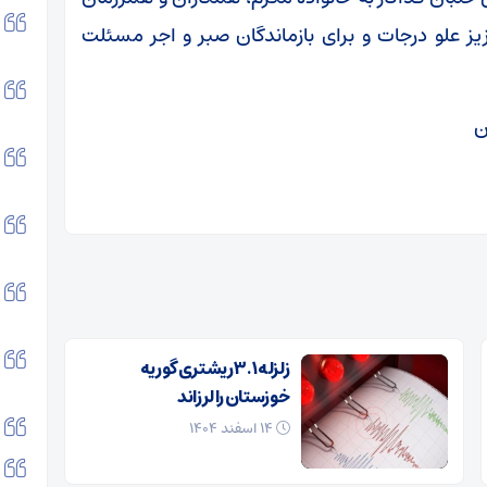
یز علو درجات و برای بازماندگان صبر و اجر مسئلت
ن
زلزله ۳.۱ ریشتری گوریه
خوزستان را لرزاند
۱۴ اسفند ۱۴۰۴