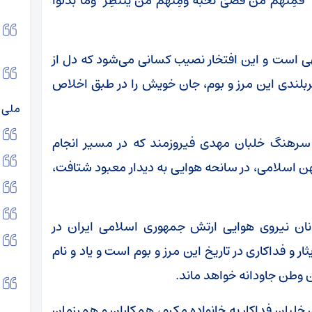
 فَمِنهُم مَن قَضیٰ نَحبَهُ وَمِنهُم مَن یَنتَظِرُ ۖ وَما بَدَّلوا
هی است و این افتخار نصیب کسانی می‌شود که دل از
ربلندی این مرز و بوم، جان خویش را در طبق اخلاص
ملی د
سرهنگ خلبان مهدی فیروزمند که در مسیر انجام
ن اسلامی، در سانحه هوایی به دیدار معبود شتافت،
انان نیروی هوایی ارتش جمهوری اسلامی ایران در
ر و فداکاری در تاریخ این مرز و بوم است و یاد و نام
ن وطن جاودانه خواهد ماند.
بان فداکار به خانواده مکرم، همکاران و همرزمان