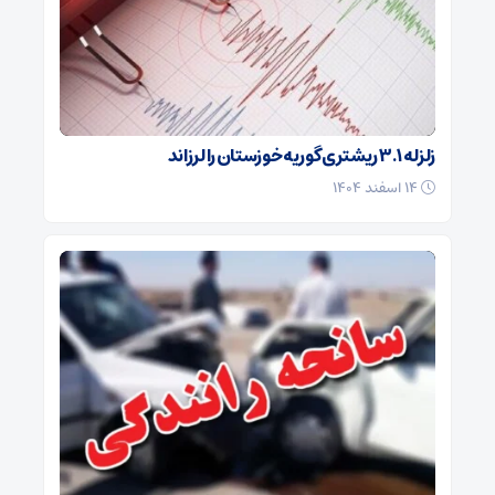
زلزله ۳.۱ ریشتری گوریه خوزستان را لرزاند
۱۴ اسفند ۱۴۰۴