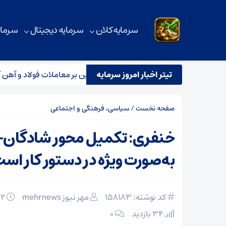
سرمایه کلان
سرمایه دیجیتال
سرمای
تیتر اخبار امروز سرمایه
بررسی آماری بورس کالا؛ رکود سنگین بر معاملات فولاد و آهن آلات
صفحه نخست
/
سیاسی، فرهنگی و اجتماعی
خنفری: تکمیل محور شادگان–
به‌صورت ویژه در دستور کار اس
کد نوشته: 158183
مهر نیوز mehrnews
۰۲ اسفند ۱۴۰۴
34 بازدید
۰