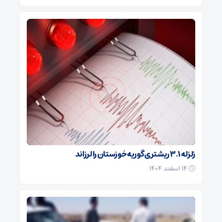
زلزله ۳.۱ ریشتری گوریه خوزستان را لرزاند
۱۴ اسفند ۱۴۰۴