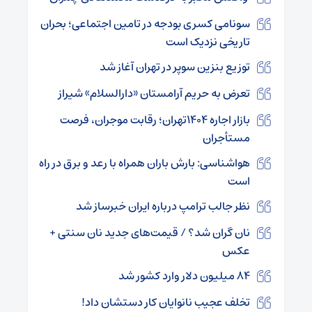
سونامی کسری بودجه در تامین اجتماعی؛ بحران
تاریخی نزدیک است
توزیع بنزین سوپر در تهران آغاز شد
تعرض به حریم آرامستان «دارالسلام» شیراز
بازار اجاره ۱۴۰۴تهران؛ رقابت موجران، فرصت
مستأجران
هواشناسی: بارش باران همراه با رعد و برق در راه
است
نظر جالب ترامپ درباره ایران خبرساز شد
نان گران شد؟ / قیمت‌های جدید نان سنتی +
عکس
۸۴ میلیون دلار وارد کشور شد
تخلف عجیب نانوایان کار دستشان داد!