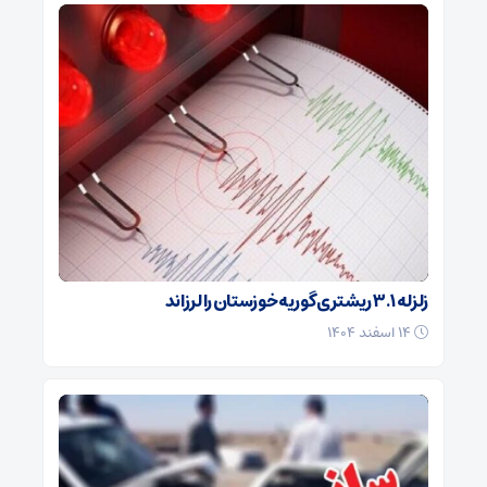
زلزله ۳.۱ ریشتری گوریه خوزستان را لرزاند
۱۴ اسفند ۱۴۰۴