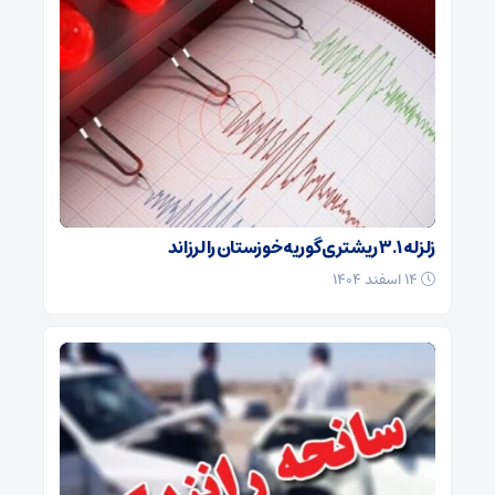
زلزله ۳.۱ ریشتری گوریه خوزستان را لرزاند
۱۴ اسفند ۱۴۰۴