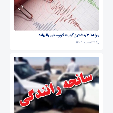
زلزله ۳.۱ ریشتری گوریه خوزستان را لرزاند
۱۴ اسفند ۱۴۰۴