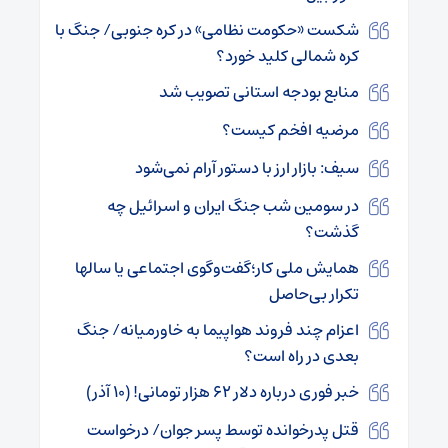
شکست «حکومت نظامی» در کره جنوبی/ جنگ با
کره شمالی کلید خورد؟
منابع بودجه استانی تصویب شد
مرضیه افخم کیست؟
سیف: بازار ارز با دستور آرام نمی‌شود
در سومین شب جنگ ایران و اسرائیل چه
گذشت؟
همایش ملی کار؛گفت‌وگوی اجتماعی یا سالها
تکرار بی‌حاصل
اعزام چند فروند هواپیما به خاورمیانه/ جنگ
بعدی در راه است؟
خبر فوری درباره دلار ۶۲ هزار تومانی! (۱۰ آذر)
قتل پدرخوانده توسط پسر جوان/ درخواست