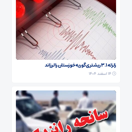
زلزله ۳.۱ ریشتری گوریه خوزستان را لرزاند
۱۴ اسفند ۱۴۰۴