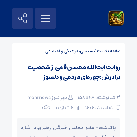
صفحه نخست
/
سیاسی، فرهنگی و اجتماعی
روایت آیت‌الله محسن قمی از شخصیت
برادرش؛چهره‌ای مردمی و دلسوز
کد نوشته: 158528
مهر نیوز mehrnews
۰۳ اسفند ۱۴۰۴
36 بازدید
۰
پاکدشت- عضو مجلس خبرگان رهبری،با اشاره