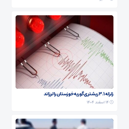
زلزله ۳.۱ ریشتری گوریه خوزستان را لرزاند
۱۴ اسفند ۱۴۰۴