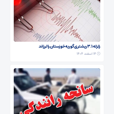
زلزله ۳.۱ ریشتری گوریه خوزستان را لرزاند
۱۴ اسفند ۱۴۰۴