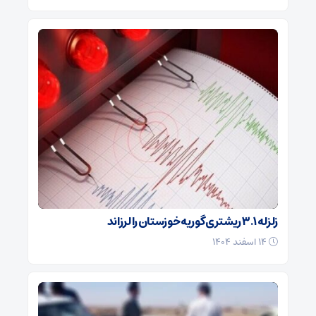
زلزله ۳.۱ ریشتری گوریه خوزستان را لرزاند
۱۴ اسفند ۱۴۰۴