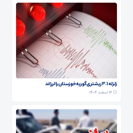
زلزله ۳.۱ ریشتری گوریه خوزستان را لرزاند
۱۴ اسفند ۱۴۰۴