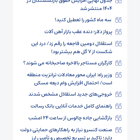
جدول نهایی افزایش حقوق بازنشستگان در
۱۴۰۴ منتشر شد
سه ماه کشور را تعطیل کنید!
پرواز دلار؛ دنده عقب بازار آهن آلات
استقلال دومین فاجعه را رقم زد/ درد این
شکست از ۷ گل هم بیشتر بود!
کارگران مستاجر بالاخره صاحبخانه می شوند؟
وزیر راه: ایران محور معادلات ترانزیت منطقه
است/ احتمال افزایش وام دیعه مسکن
خروجی‌های جدید استقلال مشخص شدند
راهنمای کامل خدمات آنلاین بانک رسالت
بازگشایی جاده چالوس از ساعت ۲۴ امشب
صنعت کنسرو نیاز به راهکارهای حمایتی دولت
دارد؛ تاکید بر تسریع تخصیص و تأمین ارز