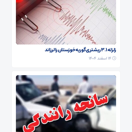
زلزله ۳.۱ ریشتری گوریه خوزستان را لرزاند
۱۴ اسفند ۱۴۰۴