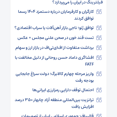
فیلترینگ در ایران را می‌پردازد؟
کارگران و کارفرمایان درباره دستمزد ۱۴۰۴ رسما
توافق کردند
توافق ژنو؛ ناجی بازار آهن‌آلات یا سراب اقتصادی؟
تست قند خون در صحن علنی مجلس + عکس
برداشت متفاوت از اف‌ای‌تی‌اف در بازار ارز و سهام
افشاگری داماد حسن روحانی از دلیل مخالفت با
FATF
واریز مرحله چهارم کالابرگ؛ دولت سراغ جابجایی
بودجه رفت
احتمال توقف دارایی رمزارزی ایرانی‌ها
ترانزیت بین‌المللی منطقه آزاد چابهار ۳۵۰ درصد
افزایش یافت
قالیباف: جمهوری اسلامی ایران از تصمیمات