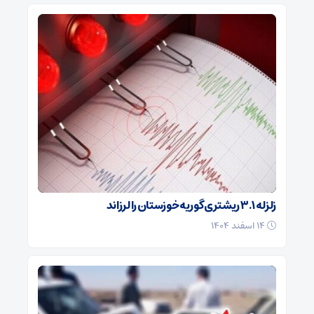
زلزله ۳.۱ ریشتری گوریه خوزستان را لرزاند
۱۴ اسفند ۱۴۰۴