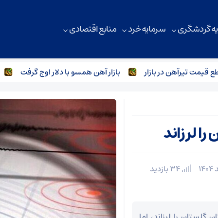
ه گردشگری
سرمایه خرد
منابع اقتصادی
مت تیرآهن در بازار
بازار آهن همسو با دلار اوج گرفت
باز
را لرزاند
34 بازدید
اد امروز استان گلستان را لرزاند، اما