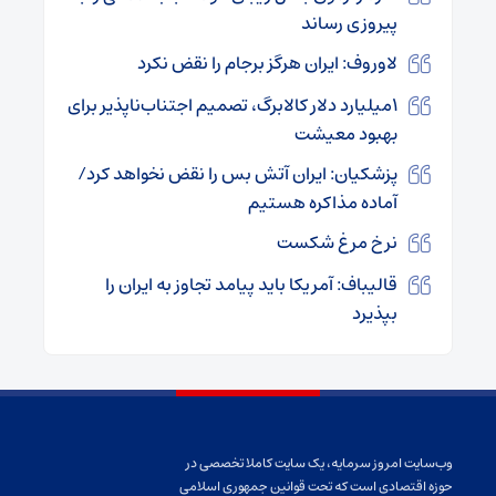
پیروزی رساند
لاوروف: ایران هرگز برجام را نقض نکرد
۱میلیارد دلار کالابرگ، تصمیم اجتناب‌ناپذیر برای
بهبود معیشت
پزشکیان: ایران آتش بس را نقض نخواهد کرد/
آماده مذاکره هستیم
نرخ مرغ شکست
قالیباف: آمریکا باید پیامد تجاوز به ایران را
بپذیرد
وب‌سایت امروز سرمایه، یک سایت کاملا تخصصی در
حوزه اقتصادی است که تحت قوانین جمهوری اسلامی