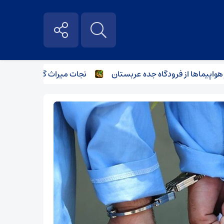
پیماها از فرودگاه جده عربستان
نجات میراث گره‌خورده ایران؛ از 