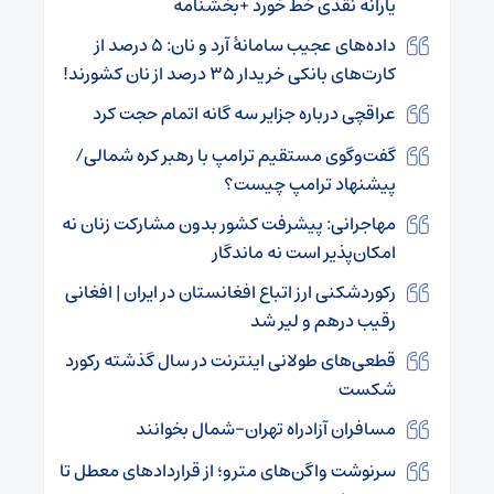
یارانه نقدی خط خورد +بخشنامه
داده‌های عجیب سامانۀ آرد و نان: ۵ درصد از
کارت‌های بانکی خریدار ۳۵ درصد از نان کشورند!
عراقچی درباره جزایر سه گانه اتمام حجت کرد
گفت‌وگوی مستقیم ترامپ با رهبر کره شمالی/
پیشنهاد ترامپ چیست؟
مهاجرانی: پیشرفت کشور بدون مشارکت زنان نه
امکان‌پذیر است نه ماندگار
رکوردشکنی ارز اتباع افغانستان در ایران | افغانی
رقیب درهم و لیر شد
قطعی‌های طولانی اینترنت در سال گذشته رکورد
شکست
مسافران آزادراه تهران–شمال بخوانند
سرنوشت واگن‌های مترو؛ از قراردادهای معطل تا