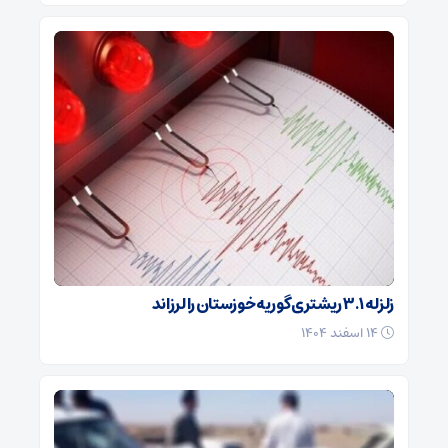
زلزله ۳.۱ ریشتری گوریه خوزستان را لرزاند
۱۴ اسفند ۱۴۰۴