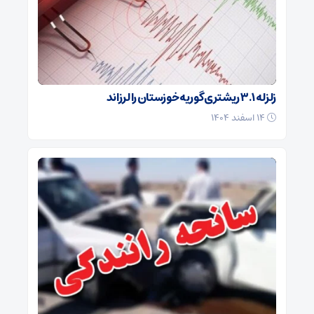
زلزله ۳.۱ ریشتری گوریه خوزستان را لرزاند
۱۴ اسفند ۱۴۰۴