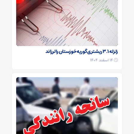
زلزله ۳.۱ ریشتری گوریه خوزستان را لرزاند
۱۴ اسفند ۱۴۰۴