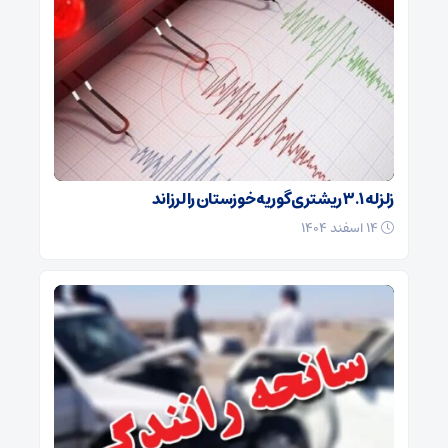
زلزله ۳.۱ ریشتری گوریه خوزستان را لرزاند
۱۴ اسفند ۱۴۰۴