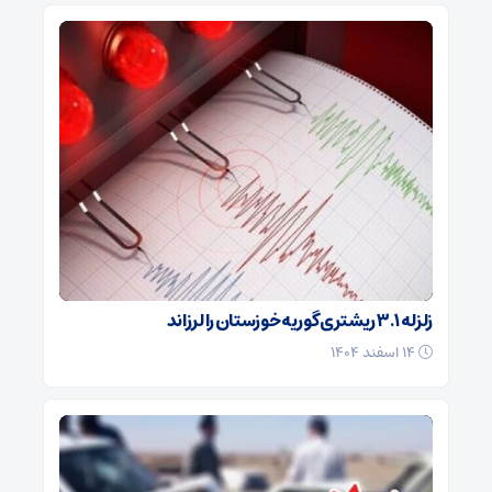
زلزله ۳.۱ ریشتری گوریه خوزستان را لرزاند
۱۴ اسفند ۱۴۰۴