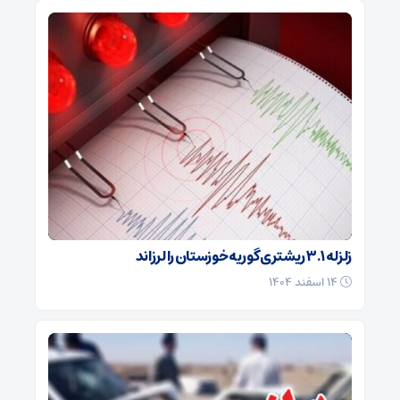
زلزله ۳.۱ ریشتری گوریه خوزستان را لرزاند
۱۴ اسفند ۱۴۰۴