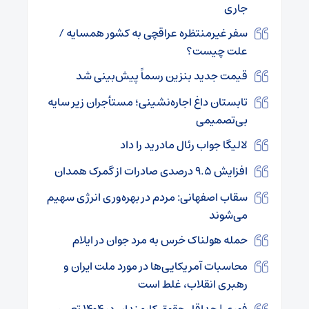
جاری
سفر غیرمنتظره عراقچی به کشور همسایه /
علت چیست؟
قیمت جدید بنزین رسماً پیش‌بینی شد
تابستان داغ اجاره‌نشینی؛ مستأجران زیر سایه
بی‌تصمیمی
لالیگا جواب رئال مادرید را داد
افزایش ۹.۵ درصدی صادرات از گمرک همدان
سقاب اصفهانی: مردم در بهره‌وری انرژی سهیم
می‌شوند
حمله هولناک خرس به مرد جوان در ایلام
محاسبات آمریکایی‌ها در مورد ملت ایران و
رهبری انقلاب، غلط است
فوری | حداقل حقوق کارمندان در ۱۴۰۴ تعیین