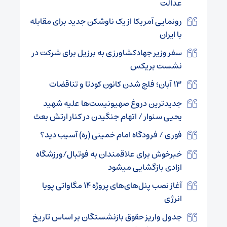
عدالت
رونمایی آمریکا از یک ناوشکن جدید برای مقابله
با ایران
سفر وزیر جهادکشاورزی به برزیل برای شرکت در
نشست بریکس
۱۳ آبان؛ فلج شدن کانون کودتا و تناقضات
جدیدترین دروغ صهیونیست‌ها علیه شهید
یحیی سنوار / اتهام جنگیدن در کنار ارتش بعث
فوری / فرودگاه امام خمینی (ره) آسیب دید؟
خبرخوش برای علاقمندان به فوتبال/ورزشگاه
ازادی بازگشایی میشود
آغاز نصب پنل‌های‌های پروژه ۱۴ مگاواتی پویا
انرژی
جدول واریز حقوق بازنشستگان بر اساس تاریخ