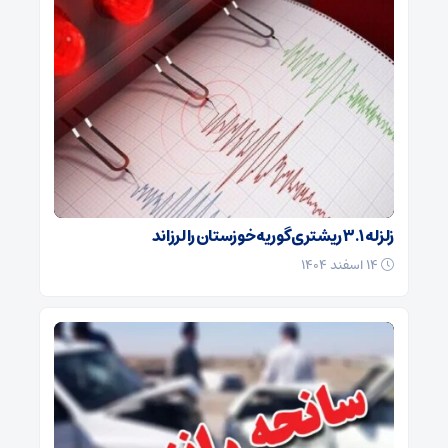
زلزله ۳.۱ ریشتری گوریه خوزستان را لرزاند
۱۴ اسفند ۱۴۰۴