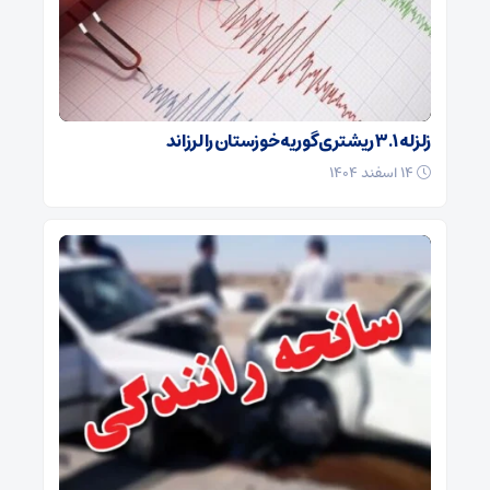
زلزله ۳.۱ ریشتری گوریه خوزستان را لرزاند
۱۴ اسفند ۱۴۰۴