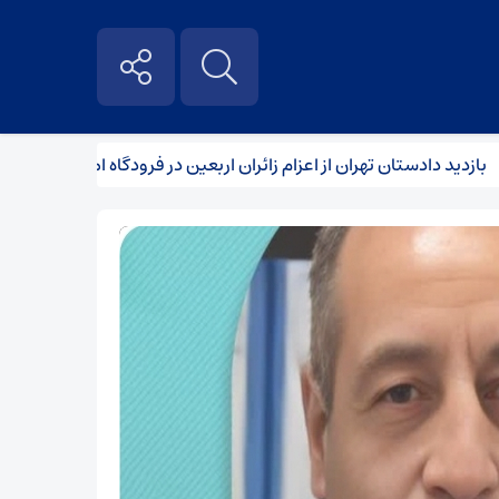
دید دادستان تهران از اعزام زائران اربعین در فرودگاه امام خمینی| ۳ سایت متخلف مسدود شد