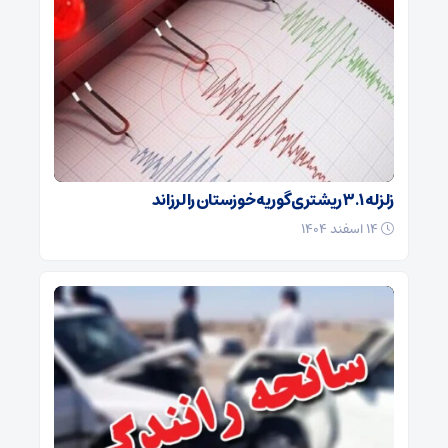
زلزله ۳.۱ ریشتری گوریه خوزستان را لرزاند
۱۴ اسفند ۱۴۰۴