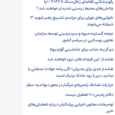
رکوردشکنی تقاضای زغال‌سنگ تا ۲۰۲۷ / آیا
چالش‌های محیط زیستی شدیدتر خواهند شد؟
نانوایی‌های تهران برای مراسم تشییع رهبر شهید ۳
شیفته می‌شوند
عرضه گسترده میوه و سیب‌زمینی توسط سازمان
تعاون روستایی در سراسر کشور
دو گزینه جذاب برای جانشینی گواردیولا
هشدار/ این فرماندهان ترور خواهند شد
هشدار جدی برای مدیران؛ اگر ریشه حوادث صنعتی را
ندانید، دیر یا زود حادثه نزدیک است
جزئیات تصادف زنجیره‌ای مرگبار در محور دیواندره-سقز
دفاتر پلیس+۱۰ تعطیل نیست
توضیحات معاون اجرایی پزشکیان درباره تعطیلی‌های
اخیر