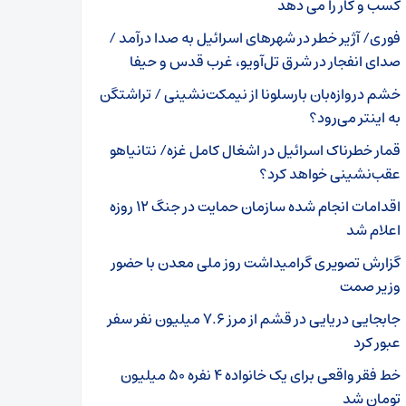
کسب و کار را می دهد
فوری/ آژیر خطر در شهرهای اسرائیل به صدا درآمد /
صدای انفجار در شرق تل‌آویو، غرب قدس و حیفا
خشم دروازه‌بان بارسلونا از نیمکت‌نشینی / تراشتگن
به اینتر می‌رود؟
قمار خطرناک اسرائیل در اشغال کامل غزه/ نتانیاهو
عقب‌نشینی خواهد کرد؟
اقدامات انجام شده سازمان حمایت در جنگ ۱۲ روزه
اعلام شد
گزارش تصویری گرامیداشت روز ملی معدن با حضور
وزیر صمت
جابجایی دریایی در قشم از مرز ۷.۶ میلیون نفر سفر
عبور کرد
خط فقر واقعی برای یک خانواده ۴ نفره ۵۰ میلیون
تومان شد