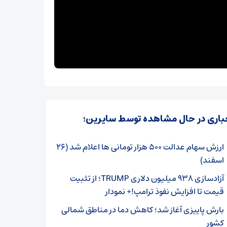
باری در حال مشاهده توسط سایرین؛
ارزش سهام عدالت ۵۰۰ هزار تومانی ها اعلام شد (۲۶
اسفند)
آزادسازی ۹۳۸ میلیون دلاری TRUMP؛ از تثبیت
قیمت تا افزایش نفوذ ترامپ!+ نمودار
بارش پاییزی آغاز شد؛ کاهش دما در مناطق شمالی
کشور